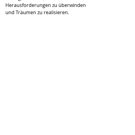
Herausforderungen zu überwinden 
und Träumen zu realisieren.
Schach: ein beliebtes Spiel bei 
FCTrelief