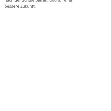
nach der Schule bieten, und für eine 
bessere Zukunft.