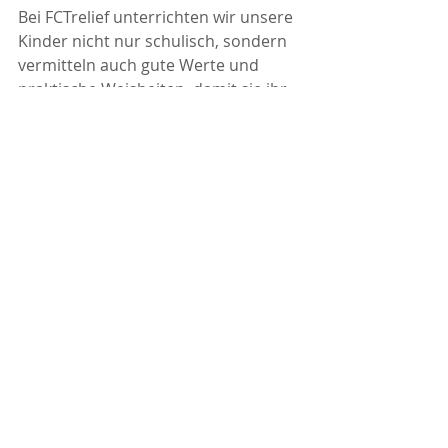
Bei FCTrelief unterrichten wir unsere 
Kinder nicht nur schulisch, sondern 
vermitteln auch gute Werte und 
praktische Weisheiten, damit sie ihr 
Leben meistern und eine gute 
Zukunft aufbauen können. Diese 
Anweisungen sind ein «Licht», das 
ihnen eine gesunde Ausrichtung im 
Leben gibt. So waren die 
Solarlampen auch ein 
symbolisch
wichtiges Geschenk. Sie wurden 
fröhlich empfangen—Licht und 
Wärme von FCTrelief!